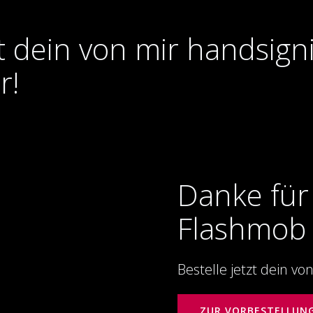
zt dein von mir handsign
r!
Danke für
Flashmob 
Bestelle jetzt dein v
ZUR VORBESTELLUN